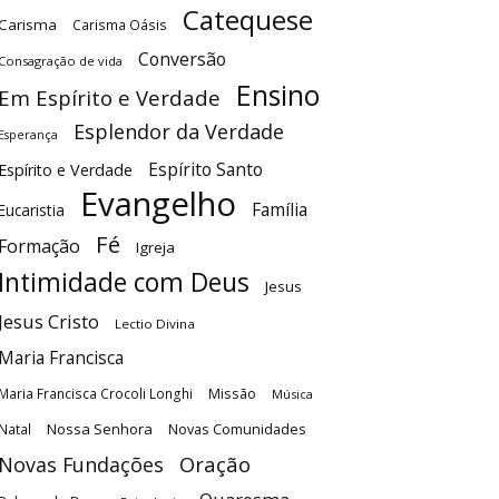
Catequese
Carisma
Carisma Oásis
Conversão
Consagração de vida
Ensino
Em Espírito e Verdade
Esplendor da Verdade
Esperança
Espírito Santo
Espírito e Verdade
Evangelho
Família
Eucaristia
Fé
Formação
Igreja
Intimidade com Deus
Jesus
Jesus Cristo
Lectio Divina
Maria Francisca
Maria Francisca Crocoli Longhi
Missão
Música
Nossa Senhora
Natal
Novas Comunidades
Oração
Novas Fundações