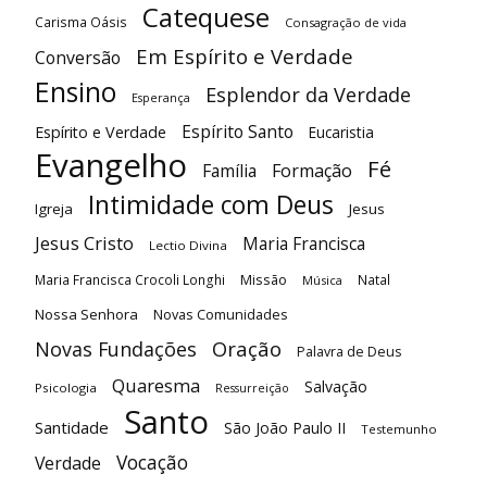
Catequese
Carisma Oásis
Consagração de vida
Em Espírito e Verdade
Conversão
Ensino
Esplendor da Verdade
Esperança
Espírito Santo
Espírito e Verdade
Eucaristia
Evangelho
Fé
Família
Formação
Intimidade com Deus
Igreja
Jesus
Jesus Cristo
Maria Francisca
Lectio Divina
Maria Francisca Crocoli Longhi
Missão
Natal
Música
Nossa Senhora
Novas Comunidades
Oração
Novas Fundações
Palavra de Deus
Quaresma
Salvação
Psicologia
Ressurreição
Santo
Santidade
São João Paulo II
Testemunho
Vocação
Verdade