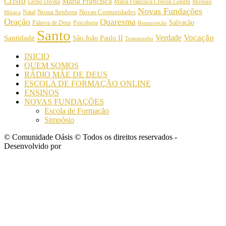
Cristo
Maria Francisca
Maria Francisca Crocoli Longhi
Missão
Lectio Divina
Novas Fundações
Nossa Senhora
Natal
Novas Comunidades
Música
Oração
Quaresma
Salvação
Palavra de Deus
Psicologia
Ressurreição
Santo
Vocação
Verdade
Santidade
São João Paulo II
Testemunho
INICIO
QUEM SOMOS
RÁDIO MÃE DE DEUS
ESCOLA DE FORMAÇÃO ONLINE
ENSINOS
NOVAS FUNDAÇÕES
Escola de Formação
Simpósio
© Comunidade Oásis © Todos os direitos reservados -
Desenvolvido por