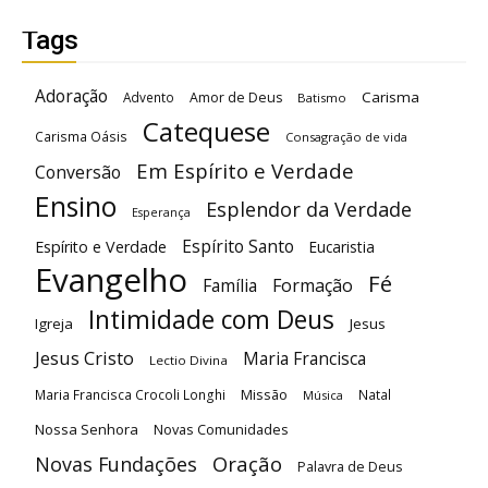
Tags
Adoração
Carisma
Advento
Amor de Deus
Batismo
Catequese
Carisma Oásis
Consagração de vida
Em Espírito e Verdade
Conversão
Ensino
Esplendor da Verdade
Esperança
Espírito Santo
Espírito e Verdade
Eucaristia
Evangelho
Fé
Família
Formação
Intimidade com Deus
Igreja
Jesus
Jesus Cristo
Maria Francisca
Lectio Divina
Maria Francisca Crocoli Longhi
Missão
Natal
Música
Nossa Senhora
Novas Comunidades
Oração
Novas Fundações
Palavra de Deus