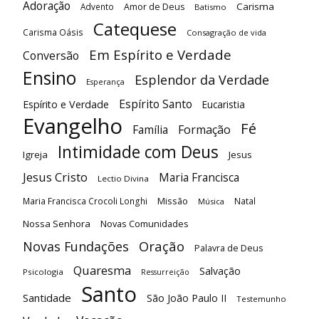
Adoração
Carisma
Advento
Amor de Deus
Batismo
Catequese
Carisma Oásis
Consagração de vida
Em Espírito e Verdade
Conversão
Ensino
Esplendor da Verdade
Esperança
Espírito Santo
Espírito e Verdade
Eucaristia
Evangelho
Fé
Família
Formação
Intimidade com Deus
Igreja
Jesus
Jesus Cristo
Maria Francisca
Lectio Divina
Maria Francisca Crocoli Longhi
Missão
Natal
Música
Nossa Senhora
Novas Comunidades
Oração
Novas Fundações
Palavra de Deus
Quaresma
Salvação
Psicologia
Ressurreição
Santo
Santidade
São João Paulo II
Testemunho