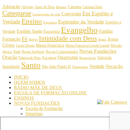
Adoração
Carisma
Amor de Deus
Carisma Oásis
Advento
Batismo
Catequese
Em Espírito e
Conversão
Consagração de vida
Ensino
Verdade
Esplendor da Verdade
Espírito e
Esperança
Evangelho
Espírito Santo
Família
Verdade
Eucaristia
Intimidade com Deus
Fé
Jesus
Formação
Igreja
Jesus
Cristo
Maria Francisca
Maria Francisca Crocoli Longhi
Missão
Lectio Divina
Novas Fundações
Nossa Senhora
Natal
Novas Comunidades
Música
Oração
Quaresma
Salvação
Palavra de Deus
Psicologia
Ressurreição
Santo
Vocação
Verdade
Santidade
São João Paulo II
Testemunho
INICIO
QUEM SOMOS
RÁDIO MÃE DE DEUS
ESCOLA DE FORMAÇÃO ONLINE
ENSINOS
NOVAS FUNDAÇÕES
Escola de Formação
Simpósio
© Comunidade Oásis © Todos os direitos reservados -
Desenvolvido por