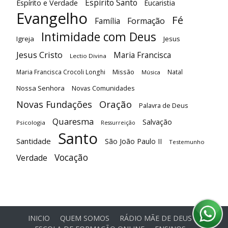
Espírito Santo
Espírito e Verdade
Eucaristia
Evangelho
Fé
Família
Formação
Intimidade com Deus
Igreja
Jesus
Jesus Cristo
Maria Francisca
Lectio Divina
Maria Francisca Crocoli Longhi
Missão
Natal
Música
Nossa Senhora
Novas Comunidades
Oração
Novas Fundações
Palavra de Deus
Quaresma
Salvação
Psicologia
Ressurreição
Santo
Santidade
São João Paulo II
Testemunho
Vocação
Verdade
INICIO
QUEM SOMOS
RÁDIO MÃE DE DEUS