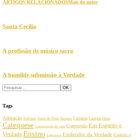
ARTIGOS RELACIONADOS
Mais do autor
Santa Cecília
A profissão de músico sacro
A humilde submissão à Verdade
Tags
Adoração
Carisma
Amor de Deus
Carisma Oásis
Advento
Batismo
Catequese
Em Espírito e
Conversão
Consagração de vida
Ensino
Verdade
Esplendor da Verdade
Espírito e
Esperança