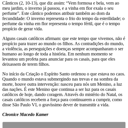
Cânticos (2, 10-13), que diz assim: “Vem formosa e bela, vem ao
meu jardim, o inverno já passou, e a vinha em flor exala o seu
perfume”. Este cântico podemos atribuir também ao dom da
fecundidade: O inverno representa o frio do tempo da esterilidade; o
perfume da vinha em flor representa o tempo fértil, que é o tempo
propício de gerar vida.
Alguns casais católicos afirmam: que este tempo que vivemos, não é
propício para trazer ao mundo os filhos. As contradições do mundo,
a violência, as perseguições e doenças sempre acompanharam o ser
humano ao longo de toda a história. Em nenhum momento se
levantou um profeta para anunciar para os casais, para que eles
deixassem de terem filhos.
No início da Criação o Espírito Santo ordenou o que estava no caos.
Quando o mundo estava submergindo nas trevas e na sombra da
morte, houve outra intervenção: nasceu para nós um Menino, a luz
das nações. É este Menino que continua a ser luz para os casais
católicos de hoje, dando coragem. Através do mistério do Natal, os
casais católicos recebem a força para continuarem a cumprir, como
disse São Paulo VI, o gravíssimo dever de transmitir a vida.
Cleonice Macedo Kamer