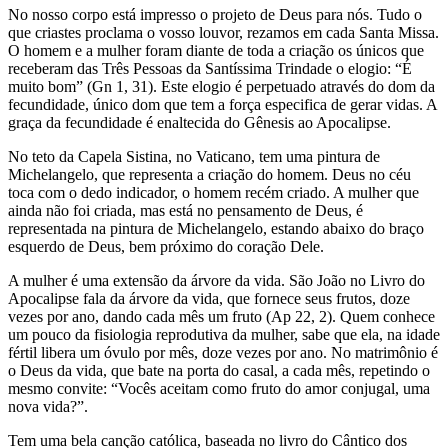
No nosso corpo está impresso o projeto de Deus para nós. Tudo o
que criastes proclama o vosso louvor, rezamos em cada Santa Missa.
O homem e a mulher foram diante de toda a criação os únicos que
receberam das Três Pessoas da Santíssima Trindade o elogio: “É
muito bom” (Gn 1, 31). Este elogio é perpetuado através do dom da
fecundidade, único dom que tem a força especifica de gerar vidas. A
graça da fecundidade é enaltecida do Gênesis ao Apocalipse.
No teto da Capela Sistina, no Vaticano, tem uma pintura de
Michelangelo, que representa a criação do homem. Deus no céu
toca com o dedo indicador, o homem recém criado. A mulher que
ainda não foi criada, mas está no pensamento de Deus, é
representada na pintura de Michelangelo, estando abaixo do braço
esquerdo de Deus, bem próximo do coração Dele.
A mulher é uma extensão da árvore da vida. São João no Livro do
Apocalipse fala da árvore da vida, que fornece seus frutos, doze
vezes por ano, dando cada mês um fruto (Ap 22, 2). Quem conhece
um pouco da fisiologia reprodutiva da mulher, sabe que ela, na idade
fértil libera um óvulo por mês, doze vezes por ano. No matrimônio é
o Deus da vida, que bate na porta do casal, a cada mês, repetindo o
mesmo convite: “Vocês aceitam como fruto do amor conjugal, uma
nova vida?”.
Tem uma bela canção católica, baseada no livro do Cântico dos