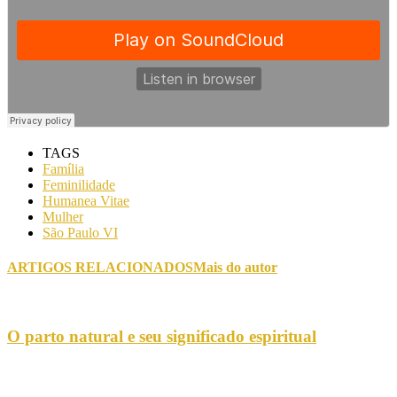
TAGS
Família
Feminilidade
Humanea Vitae
Mulher
São Paulo VI
ARTIGOS RELACIONADOS
Mais do autor
O parto natural e seu significado espiritual