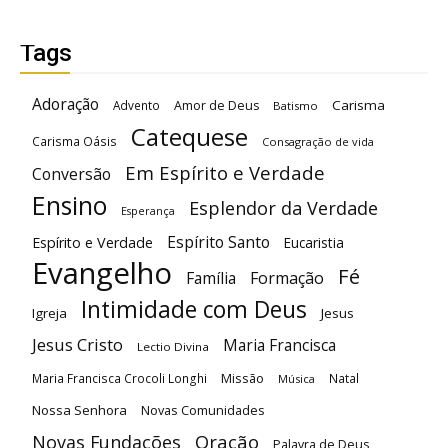
Tags
Adoração
Carisma
Advento
Amor de Deus
Batismo
Catequese
Carisma Oásis
Consagração de vida
Em Espírito e Verdade
Conversão
Ensino
Esplendor da Verdade
Esperança
Espírito Santo
Espírito e Verdade
Eucaristia
Evangelho
Fé
Família
Formação
Intimidade com Deus
Igreja
Jesus
Jesus Cristo
Maria Francisca
Lectio Divina
Maria Francisca Crocoli Longhi
Missão
Natal
Música
Nossa Senhora
Novas Comunidades
Oração
Novas Fundações
Palavra de Deus