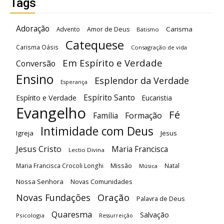
Tags
Adoração
Carisma
Advento
Amor de Deus
Batismo
Catequese
Carisma Oásis
Consagração de vida
Em Espírito e Verdade
Conversão
Ensino
Esplendor da Verdade
Esperança
Espírito Santo
Espírito e Verdade
Eucaristia
Evangelho
Fé
Família
Formação
Intimidade com Deus
Igreja
Jesus
Jesus Cristo
Maria Francisca
Lectio Divina
Maria Francisca Crocoli Longhi
Missão
Natal
Música
Nossa Senhora
Novas Comunidades
Oração
Novas Fundações
Palavra de Deus
Quaresma
Salvação
Psicologia
Ressurreição