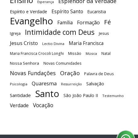
Ensino
Esplendor da Verdade
Esperança
Espírito Santo
Espírito e Verdade
Eucaristia
Evangelho
Fé
Família
Formação
Intimidade com Deus
Igreja
Jesus
Jesus Cristo
Maria Francisca
Lectio Divina
Maria Francisca Crocoli Longhi
Missão
Natal
Música
Nossa Senhora
Novas Comunidades
Oração
Novas Fundações
Palavra de Deus
Quaresma
Salvação
Psicologia
Ressurreição
Santo
Santidade
São João Paulo II
Testemunho
Vocação
Verdade