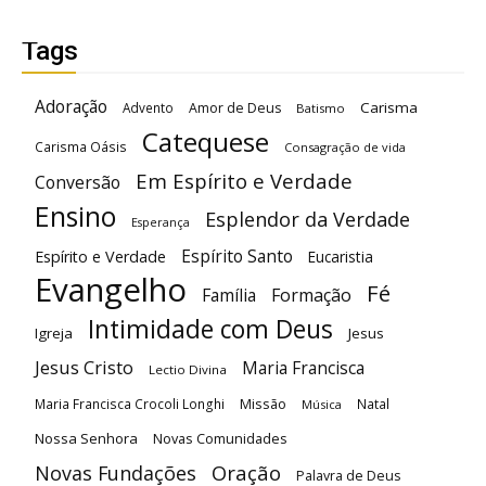
Tags
Adoração
Carisma
Advento
Amor de Deus
Batismo
Catequese
Carisma Oásis
Consagração de vida
Em Espírito e Verdade
Conversão
Ensino
Esplendor da Verdade
Esperança
Espírito Santo
Espírito e Verdade
Eucaristia
Evangelho
Fé
Família
Formação
Intimidade com Deus
Igreja
Jesus
Jesus Cristo
Maria Francisca
Lectio Divina
Maria Francisca Crocoli Longhi
Missão
Natal
Música
Nossa Senhora
Novas Comunidades
Oração
Novas Fundações
Palavra de Deus