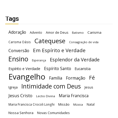
Tags
Adoração
Carisma
Advento
Amor de Deus
Batismo
Catequese
Carisma Oásis
Consagração de vida
Em Espírito e Verdade
Conversão
Ensino
Esplendor da Verdade
Esperança
Espírito Santo
Espírito e Verdade
Eucaristia
Evangelho
Fé
Família
Formação
Intimidade com Deus
Igreja
Jesus
Jesus Cristo
Maria Francisca
Lectio Divina
Maria Francisca Crocoli Longhi
Missão
Natal
Música
Nossa Senhora
Novas Comunidades