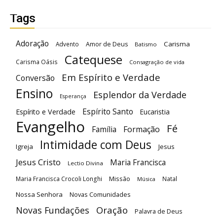
Tags
Adoração
Carisma
Advento
Amor de Deus
Batismo
Catequese
Carisma Oásis
Consagração de vida
Em Espírito e Verdade
Conversão
Ensino
Esplendor da Verdade
Esperança
Espírito Santo
Espírito e Verdade
Eucaristia
Evangelho
Fé
Família
Formação
Intimidade com Deus
Igreja
Jesus
Jesus Cristo
Maria Francisca
Lectio Divina
Maria Francisca Crocoli Longhi
Missão
Natal
Música
Nossa Senhora
Novas Comunidades
Oração
Novas Fundações
Palavra de Deus