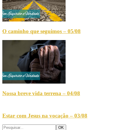
O caminho que seguimos – 05/08
Nossa breve vida terrena – 04/08
Estar com Jesus na vocação – 03/08