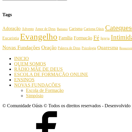
Tags
Cateques
Adoração
Carisma
Amor de Deus
Carisma Oásis
Advento
Batismo
Evangelho
Intimi
Fé
Família
Formação
Eucaristia
Igreja
Novas Fundações
Oração
Quaresma
Palavra de Deus
Psicologia
Ressurre
INICIO
QUEM SOMOS
RÁDIO MÃE DE DEUS
ESCOLA DE FORMAÇÃO ONLINE
ENSINOS
NOVAS FUNDAÇÕES
Escola de Formação
Simpósio
© Comunidade Oásis © Todos os direitos reservados - Desenvolvido 