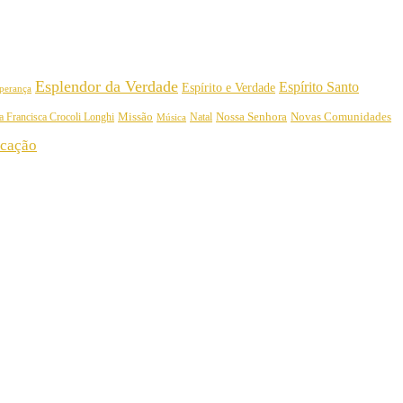
Esplendor da Verdade
Espírito Santo
Espírito e Verdade
perança
Nossa Senhora
a Francisca Crocoli Longhi
Missão
Natal
Novas Comunidades
Música
cação