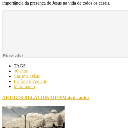
importância da presença de Jesus na vida de todos os casais.
TAGS
46 anos
Carisma Oásis
Espírito e Verdade
Matrimônio
ARTIGOS RELACIONADOS
Mais do autor