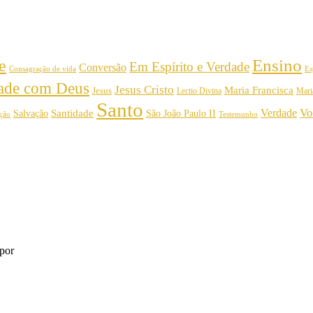
Ensino
e
Em Espírito e Verdade
Conversão
Consagração de vida
Es
dade com Deus
Jesus Cristo
Maria Francisca
Jesus
Mari
Lectio Divina
Santo
Vo
Verdade
Salvação
Santidade
São João Paulo II
Testemunho
ição
por