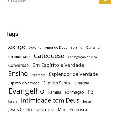
Tags
Adoração
Carisma
Advento
Amor de Deus
Batismo
Catequese
Carisma Oásis
Consagração de vida
Em Espírito e Verdade
Conversão
Ensino
Esplendor da Verdade
Esperança
Espírito Santo
Espírito e Verdade
Eucaristia
Evangelho
Fé
Família
Formação
Intimidade com Deus
Igreja
Jesus
Jesus Cristo
Maria Francisca
Lectio Divina