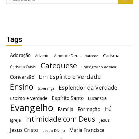
Tags
Adoração
Carisma
Advento
Amor de Deus
Batismo
Catequese
Carisma Oásis
Consagração de vida
Em Espírito e Verdade
Conversão
Ensino
Esplendor da Verdade
Esperança
Espírito Santo
Espírito e Verdade
Eucaristia
Evangelho
Fé
Família
Formação
Intimidade com Deus
Igreja
Jesus
Jesus Cristo
Maria Francisca
Lectio Divina