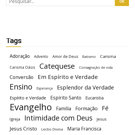
Tags
Adoração
Carisma
Advento
Amor de Deus
Batismo
Catequese
Carisma Oásis
Consagração de vida
Em Espírito e Verdade
Conversão
Ensino
Esplendor da Verdade
Esperança
Espírito Santo
Espírito e Verdade
Eucaristia
Evangelho
Fé
Família
Formação
Intimidade com Deus
Igreja
Jesus
Jesus Cristo
Maria Francisca
Lectio Divina