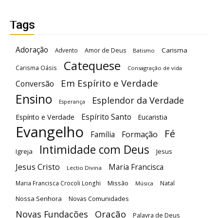
Tags
Adoração
Carisma
Advento
Amor de Deus
Batismo
Catequese
Carisma Oásis
Consagração de vida
Em Espírito e Verdade
Conversão
Ensino
Esplendor da Verdade
Esperança
Espírito Santo
Espírito e Verdade
Eucaristia
Evangelho
Fé
Família
Formação
Intimidade com Deus
Igreja
Jesus
Jesus Cristo
Maria Francisca
Lectio Divina
Maria Francisca Crocoli Longhi
Missão
Natal
Música
Nossa Senhora
Novas Comunidades
Oração
Novas Fundações
Palavra de Deus