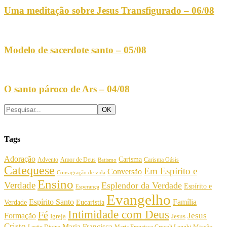
Uma meditação sobre Jesus Transfigurado – 06/08
Modelo de sacerdote santo – 05/08
O santo pároco de Ars – 04/08
Tags
Adoração
Carisma
Amor de Deus
Carisma Oásis
Advento
Batismo
Catequese
Em Espírito e
Conversão
Consagração de vida
Ensino
Verdade
Esplendor da Verdade
Espírito e
Esperança
Evangelho
Espírito Santo
Família
Verdade
Eucaristia
Intimidade com Deus
Fé
Jesus
Formação
Igreja
Jesus
Cristo
Maria Francisca