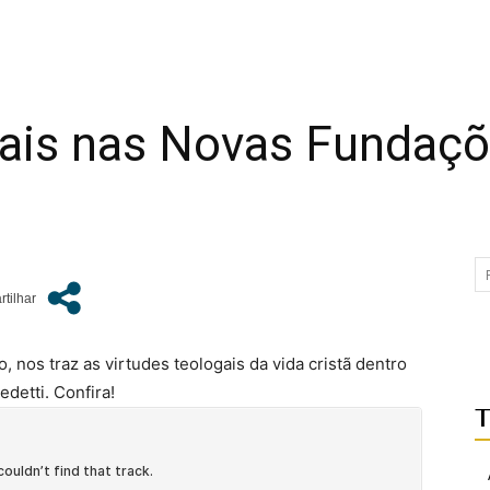
gais nas Novas Fundaç
 nos traz as virtudes teologais da vida cristã dentro
detti. Confira!
T