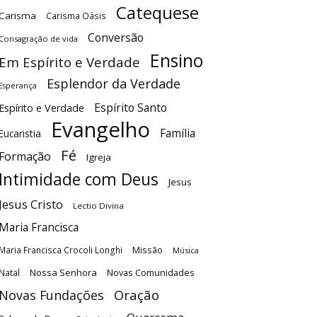
Catequese
Carisma
Carisma Oásis
Conversão
Consagração de vida
Ensino
Em Espírito e Verdade
Esplendor da Verdade
Esperança
Espírito Santo
Espírito e Verdade
Evangelho
Família
Eucaristia
Fé
Formação
Igreja
Intimidade com Deus
Jesus
Jesus Cristo
Lectio Divina
Maria Francisca
Maria Francisca Crocoli Longhi
Missão
Música
Nossa Senhora
Natal
Novas Comunidades
Oração
Novas Fundações