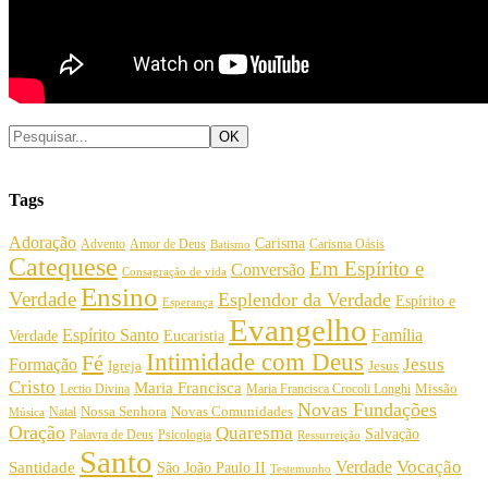
Tags
Adoração
Carisma
Amor de Deus
Carisma Oásis
Advento
Batismo
Catequese
Em Espírito e
Conversão
Consagração de vida
Ensino
Verdade
Esplendor da Verdade
Espírito e
Esperança
Evangelho
Espírito Santo
Família
Verdade
Eucaristia
Intimidade com Deus
Fé
Jesus
Formação
Igreja
Jesus
Cristo
Maria Francisca
Maria Francisca Crocoli Longhi
Missão
Lectio Divina
Novas Fundações
Nossa Senhora
Natal
Novas Comunidades
Música
Oração
Quaresma
Salvação
Palavra de Deus
Psicologia
Ressurreição
Santo
Vocação
Verdade
Santidade
São João Paulo II
Testemunho