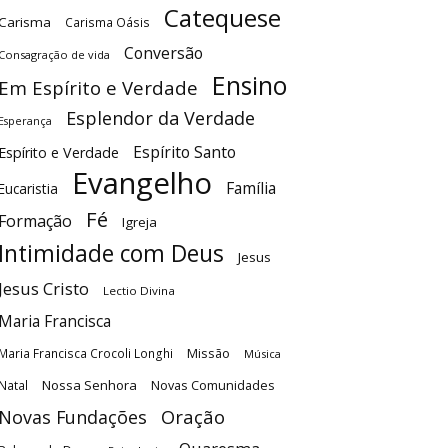
Catequese
Carisma
Carisma Oásis
Conversão
Consagração de vida
Ensino
Em Espírito e Verdade
Esplendor da Verdade
Esperança
Espírito Santo
Espírito e Verdade
Evangelho
Família
Eucaristia
Fé
Formação
Igreja
Intimidade com Deus
Jesus
Jesus Cristo
Lectio Divina
Maria Francisca
Maria Francisca Crocoli Longhi
Missão
Música
Nossa Senhora
Natal
Novas Comunidades
Oração
Novas Fundações