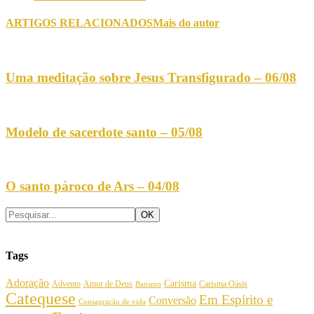
ARTIGOS RELACIONADOS
Mais do autor
Uma meditação sobre Jesus Transfigurado – 06/08
Modelo de sacerdote santo – 05/08
O santo pároco de Ars – 04/08
Tags
Adoração
Carisma
Amor de Deus
Carisma Oásis
Advento
Batismo
Catequese
Em Espírito e
Conversão
Consagração de vida