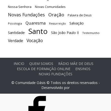
Nossa Senhora
Novas Comunidades
Oração
Novas Fundações
Palavra de Deus
Quaresma
Salvação
Psicologia
Ressurreição
Santo
Santidade
São João Paulo II
Testemunho
Vocação
Verdade
INICIO
QUEM SOMOS
RÁDIO MÃE DE DEUS
ESCOLA DE FORMAÇÃO ONLINE
ENSINOS
NOVAS FUNDAÇÕES
© Comunidade Oásis © Todos os direitos reservados -
Desenvolvido por