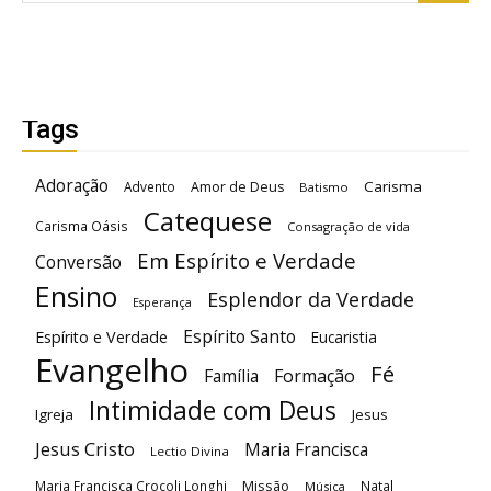
Tags
Adoração
Carisma
Advento
Amor de Deus
Batismo
Catequese
Carisma Oásis
Consagração de vida
Em Espírito e Verdade
Conversão
Ensino
Esplendor da Verdade
Esperança
Espírito Santo
Espírito e Verdade
Eucaristia
Evangelho
Fé
Família
Formação
Intimidade com Deus
Igreja
Jesus
Jesus Cristo
Maria Francisca
Lectio Divina
Maria Francisca Crocoli Longhi
Missão
Natal
Música