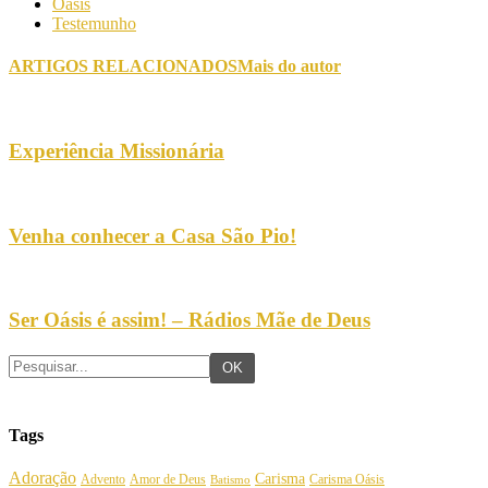
Oásis
Testemunho
ARTIGOS RELACIONADOS
Mais do autor
Experiência Missionária
Venha conhecer a Casa São Pio!
Ser Oásis é assim! – Rádios Mãe de Deus
Tags
Adoração
Carisma
Amor de Deus
Carisma Oásis
Advento
Batismo