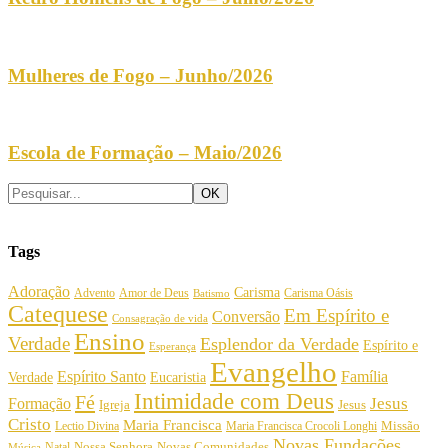
Mulheres de Fogo – Junho/2026
Escola de Formação – Maio/2026
Tags
Adoração
Carisma
Amor de Deus
Carisma Oásis
Advento
Batismo
Catequese
Em Espírito e
Conversão
Consagração de vida
Ensino
Verdade
Esplendor da Verdade
Espírito e
Esperança
Evangelho
Espírito Santo
Família
Verdade
Eucaristia
Intimidade com Deus
Fé
Jesus
Formação
Igreja
Jesus
Cristo
Maria Francisca
Maria Francisca Crocoli Longhi
Missão
Lectio Divina
Novas Fundações
Nossa Senhora
Natal
Novas Comunidades
Música