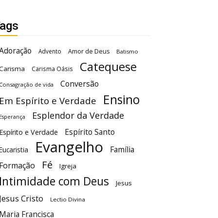
ags
Adoração
Advento
Amor de Deus
Batismo
Catequese
Carisma
Carisma Oásis
Conversão
Consagração de vida
Ensino
Em Espírito e Verdade
Esplendor da Verdade
Esperança
Espírito Santo
Espírito e Verdade
Evangelho
Família
Eucaristia
Fé
Formação
Igreja
Intimidade com Deus
Jesus
Jesus Cristo
Lectio Divina
Maria Francisca