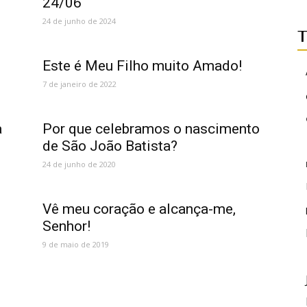
24/06
24 de junho de 2024
T
Este é Meu Filho muito Amado!
7 de janeiro de 2022
a
Por que celebramos o nascimento
de São João Batista?
24 de junho de 2020
Vê meu coração e alcança-me,
Senhor!
9 de maio de 2019