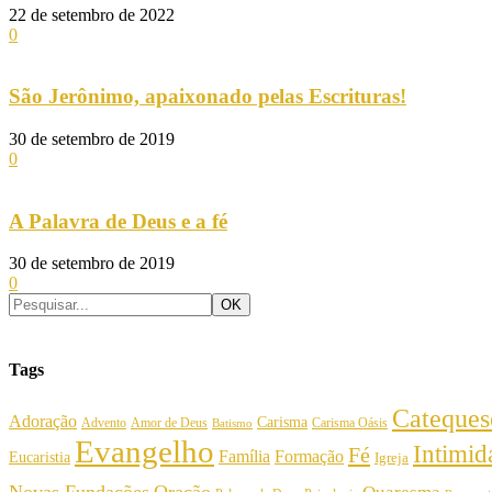
22 de setembro de 2022
0
São Jerônimo, apaixonado pelas Escrituras!
30 de setembro de 2019
0
A Palavra de Deus e a fé
30 de setembro de 2019
0
Tags
Cateques
Adoração
Carisma
Amor de Deus
Carisma Oásis
Advento
Batismo
Evangelho
Intimi
Fé
Família
Formação
Eucaristia
Igreja
Novas Fundações
Oração