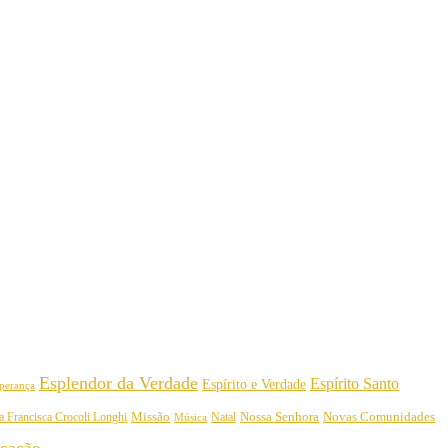
Esplendor da Verdade
Espírito Santo
Espírito e Verdade
perança
Nossa Senhora
a Francisca Crocoli Longhi
Missão
Natal
Novas Comunidades
Música