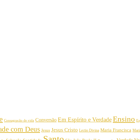
Ensino
e
Em Espírito e Verdade
Conversão
Consagração de vida
Es
dade com Deus
Jesus Cristo
Maria Francisca
Jesus
Mari
Lectio Divina
Santo