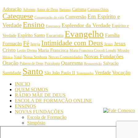
Adoração
Carisma
Amor de Deus
Carisma Oásis
Advento
Batismo
Catequese
Em Espírito e
Conversão
Consagração de vida
Ensino
Verdade
Esplendor da Verdade
Espírito e
Esperança
Evangelho
Espírito Santo
Família
Verdade
Eucaristia
Intimidade com Deus
Fé
Jesus
Formação
Igreja
Jesus
Cristo
Maria Francisca
Maria Francisca Crocoli Longhi
Missão
Lectio Divina
Novas Fundações
Nossa Senhora
Natal
Novas Comunidades
Música
Oração
Quaresma
Salvação
Palavra de Deus
Psicologia
Ressurreição
Santo
Vocação
Verdade
Santidade
São João Paulo II
Testemunho
INICIO
QUEM SOMOS
RÁDIO MÃE DE DEUS
ESCOLA DE FORMAÇÃO ONLINE
ENSINOS
NOVAS FUNDAÇÕES
Escola de Formação
Simpósio
© Comunidade Oásis © Todos os direitos reservados -