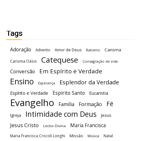
Tags
Adoração
Carisma
Advento
Amor de Deus
Batismo
Catequese
Carisma Oásis
Consagração de vida
Em Espírito e Verdade
Conversão
Ensino
Esplendor da Verdade
Esperança
Espírito Santo
Espírito e Verdade
Eucaristia
Evangelho
Fé
Família
Formação
Intimidade com Deus
Igreja
Jesus
Jesus Cristo
Maria Francisca
Lectio Divina
Maria Francisca Crocoli Longhi
Missão
Natal
Música