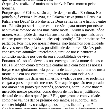
O que já se realizou é muito mais incrível: Deus morreu pelos
homens.
Porque quem é Cristo, senão aquele de quem diz a Escritura: No
princípio já existia a Palavra, e a Palavra estava junto a Deus, e a
Palavra era Deus? Esta Palavra de Deus se fez carne e habitou entre
nós. Ele não possuiria o que era necessário para morrer por nós se
não tivesse tomado de nós uma carne mortal. Assim o imortal pôde
morrer. Assim pôde dar sua vida aos mortais: e fará que mais tarde
tenham parte em sua vida aqueles cuja condição Ele primeiro se fez
partícipe. Pois nós, por nossa natureza, não tínhamos possibilidade
de viver, nem Ele, pela sua, possibilidade de morrer. Ele fez, pois,
conosco este admirável intercâmbio, tirou de nossa natureza a
condição mortal e nos deu da sua a possibilidade de viver.
Portanto, não só não devemos nos envergonhar da morte de nosso
Deus e Senhor, como temos que confiar nela com todas as nossas
forças e nos gloriarmos nela por cima de tudo: pois ao tirar de nós a
morte, que em nós encontrou, prometeu-nos com toda a sua
fidelidade que nos daria em si mesmo a vida que nós não podemos
chegar a possuir por nós mesmos. E se aquele que não tem pecado
nos amou a tal ponto que por nós, pecadores, sofreu o que tinham
merecido nossos pecados, como depois de nos haver justificado,
deixará de nos dar o que é justo? Ele, que promete com verdade,
como não vai nos dar os prêmios dos santos, se suportou, sem
cometer iniqüidade, o castigo que os iníquos lhe infligiram?
Confessemos, portanto, intrepidamente, irmãos, e declaremos bem