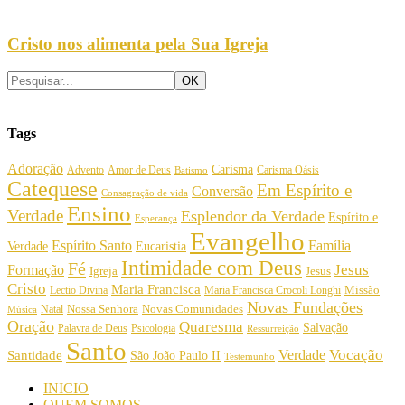
Cristo nos alimenta pela Sua Igreja
Tags
Adoração
Carisma
Amor de Deus
Carisma Oásis
Advento
Batismo
Catequese
Em Espírito e
Conversão
Consagração de vida
Ensino
Verdade
Esplendor da Verdade
Espírito e
Esperança
Evangelho
Espírito Santo
Família
Verdade
Eucaristia
Intimidade com Deus
Fé
Jesus
Formação
Igreja
Jesus
Cristo
Maria Francisca
Maria Francisca Crocoli Longhi
Missão
Lectio Divina
Novas Fundações
Nossa Senhora
Natal
Novas Comunidades
Música
Oração
Quaresma
Salvação
Palavra de Deus
Psicologia
Ressurreição
Santo
Vocação
Verdade
Santidade
São João Paulo II
Testemunho
INICIO
QUEM SOMOS