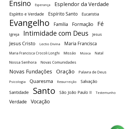
Ensino
Esplendor da Verdade
Esperança
Espírito Santo
Espírito e Verdade
Eucaristia
Evangelho
Fé
Família
Formação
Intimidade com Deus
Igreja
Jesus
Jesus Cristo
Maria Francisca
Lectio Divina
Maria Francisca Crocoli Longhi
Missão
Natal
Música
Nossa Senhora
Novas Comunidades
Oração
Novas Fundações
Palavra de Deus
Quaresma
Salvação
Psicologia
Ressurreição
Santo
Santidade
São João Paulo II
Testemunho
Vocação
Verdade