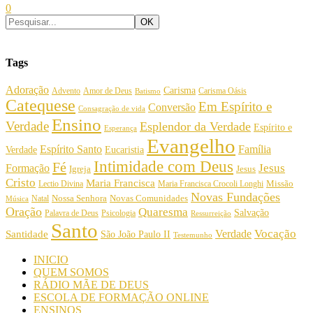
0
Tags
Adoração
Carisma
Amor de Deus
Carisma Oásis
Advento
Batismo
Catequese
Em Espírito e
Conversão
Consagração de vida
Ensino
Verdade
Esplendor da Verdade
Espírito e
Esperança
Evangelho
Espírito Santo
Família
Verdade
Eucaristia
Intimidade com Deus
Fé
Jesus
Formação
Igreja
Jesus
Cristo
Maria Francisca
Maria Francisca Crocoli Longhi
Missão
Lectio Divina
Novas Fundações
Nossa Senhora
Natal
Novas Comunidades
Música
Oração
Quaresma
Salvação
Palavra de Deus
Psicologia
Ressurreição
Santo
Vocação
Verdade
Santidade
São João Paulo II
Testemunho
INICIO
QUEM SOMOS
RÁDIO MÃE DE DEUS
ESCOLA DE FORMAÇÃO ONLINE
ENSINOS