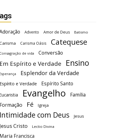
ags
Adoração
Advento
Amor de Deus
Batismo
Catequese
Carisma
Carisma Oásis
Conversão
Consagração de vida
Ensino
Em Espírito e Verdade
Esplendor da Verdade
Esperança
Espírito Santo
Espírito e Verdade
Evangelho
Família
Eucaristia
Fé
Formação
Igreja
Intimidade com Deus
Jesus
Jesus Cristo
Lectio Divina
Maria Francisca