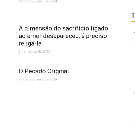
14 de fevereiro de 2024
T
A dimensão do sacrifício ligado
ao amor desapareceu, é preciso
religá-la
2 de março de 2022
O Pecado Original
26 de fevereiro de 2020