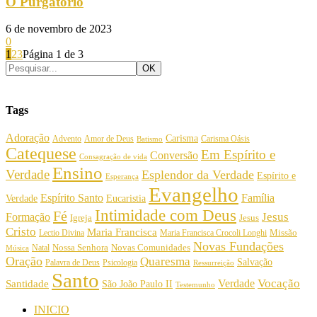
O Purgatório
6 de novembro de 2023
0
1
2
3
Página 1 de 3
Tags
Adoração
Carisma
Amor de Deus
Carisma Oásis
Advento
Batismo
Catequese
Em Espírito e
Conversão
Consagração de vida
Ensino
Verdade
Esplendor da Verdade
Espírito e
Esperança
Evangelho
Espírito Santo
Família
Verdade
Eucaristia
Intimidade com Deus
Fé
Jesus
Formação
Igreja
Jesus
Cristo
Maria Francisca
Maria Francisca Crocoli Longhi
Missão
Lectio Divina
Novas Fundações
Nossa Senhora
Natal
Novas Comunidades
Música
Oração
Quaresma
Salvação
Palavra de Deus
Psicologia
Ressurreição
Santo
Vocação
Verdade
Santidade
São João Paulo II
Testemunho
INICIO