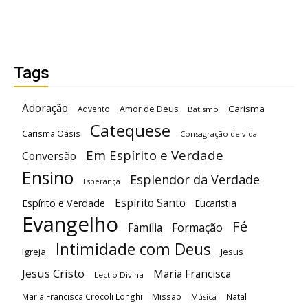
Tags
Adoração
Carisma
Advento
Amor de Deus
Batismo
Catequese
Carisma Oásis
Consagração de vida
Em Espírito e Verdade
Conversão
Ensino
Esplendor da Verdade
Esperança
Espírito Santo
Espírito e Verdade
Eucaristia
Evangelho
Fé
Família
Formação
Intimidade com Deus
Igreja
Jesus
Jesus Cristo
Maria Francisca
Lectio Divina
Maria Francisca Crocoli Longhi
Missão
Natal
Música