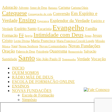
Adoração
Carisma
Amor de Deus
Carisma Oásis
Advento
Batismo
Catequese
Em Espírito e
Conversão
Consagração de vida
Ensino
Verdade
Esplendor da Verdade
Espírito e
Esperança
Evangelho
Espírito Santo
Família
Verdade
Eucaristia
Intimidade com Deus
Fé
Jesus
Formação
Igreja
Jesus
Cristo
Maria Francisca
Maria Francisca Crocoli Longhi
Missão
Lectio Divina
Novas Fundações
Nossa Senhora
Natal
Novas Comunidades
Música
Oração
Quaresma
Salvação
Palavra de Deus
Psicologia
Ressurreição
Santo
Vocação
Verdade
Santidade
São João Paulo II
Testemunho
INICIO
QUEM SOMOS
RÁDIO MÃE DE DEUS
ESCOLA DE FORMAÇÃO ONLINE
ENSINOS
NOVAS FUNDAÇÕES
Escola de Formação
Simpósio
© Comunidade Oásis © Todos os direitos reservados -