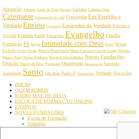
Adoração
Carisma
Amor de Deus
Carisma Oásis
Advento
Batismo
Catequese
Em Espírito e
Conversão
Consagração de vida
Ensino
Verdade
Esplendor da Verdade
Espírito e
Esperança
Evangelho
Espírito Santo
Família
Verdade
Eucaristia
Intimidade com Deus
Fé
Jesus
Formação
Igreja
Jesus
Cristo
Maria Francisca
Maria Francisca Crocoli Longhi
Missão
Lectio Divina
Novas Fundações
Nossa Senhora
Natal
Novas Comunidades
Música
Oração
Quaresma
Salvação
Palavra de Deus
Psicologia
Ressurreição
Santo
Vocação
Verdade
Santidade
São João Paulo II
Testemunho
INICIO
QUEM SOMOS
RÁDIO MÃE DE DEUS
ESCOLA DE FORMAÇÃO ONLINE
ENSINOS
NOVAS FUNDAÇÕES
Escola de Formação
Simpósio
© Comunidade Oásis © Todos os direitos reservados -