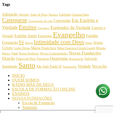
Tags
Adoração
Carisma
Amor de Deus
Carisma Oásis
Advento
Batismo
Catequese
Em Espírito e
Conversão
Consagração de vida
Ensino
Verdade
Esplendor da Verdade
Espírito e
Esperança
Evangelho
Espírito Santo
Família
Verdade
Eucaristia
Intimidade com Deus
Fé
Jesus
Formação
Igreja
Jesus
Cristo
Maria Francisca
Maria Francisca Crocoli Longhi
Missão
Lectio Divina
Novas Fundações
Nossa Senhora
Natal
Novas Comunidades
Música
Oração
Quaresma
Salvação
Palavra de Deus
Psicologia
Ressurreição
Santo
Vocação
Verdade
Santidade
São João Paulo II
Testemunho
INICIO
QUEM SOMOS
RÁDIO MÃE DE DEUS
ESCOLA DE FORMAÇÃO ONLINE
ENSINOS
NOVAS FUNDAÇÕES
Escola de Formação
Simpósio