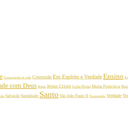
Ensino
e
Em Espírito e Verdade
Conversão
Consagração de vida
Es
dade com Deus
Jesus Cristo
Maria Francisca
Jesus
Mari
Lectio Divina
Santo
Vo
Verdade
Salvação
Santidade
São João Paulo II
Testemunho
ição