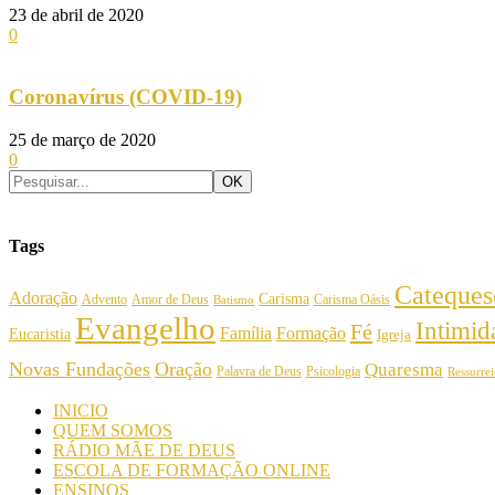
23 de abril de 2020
0
Coronavírus (COVID-19)
25 de março de 2020
0
Tags
Cateques
Adoração
Carisma
Amor de Deus
Carisma Oásis
Advento
Batismo
Evangelho
Intimi
Fé
Família
Formação
Eucaristia
Igreja
Novas Fundações
Oração
Quaresma
Palavra de Deus
Psicologia
Ressurre
INICIO
QUEM SOMOS
RÁDIO MÃE DE DEUS
ESCOLA DE FORMAÇÃO ONLINE
ENSINOS