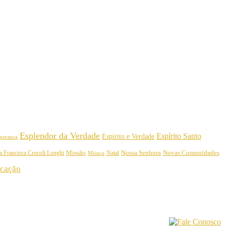
Esplendor da Verdade
Espírito Santo
Espírito e Verdade
perança
Nossa Senhora
a Francisca Crocoli Longhi
Missão
Natal
Novas Comunidades
Música
cação