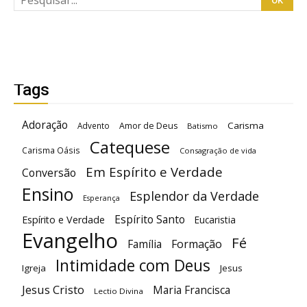
Tags
Adoração
Carisma
Advento
Amor de Deus
Batismo
Catequese
Carisma Oásis
Consagração de vida
Em Espírito e Verdade
Conversão
Ensino
Esplendor da Verdade
Esperança
Espírito Santo
Espírito e Verdade
Eucaristia
Evangelho
Fé
Família
Formação
Intimidade com Deus
Igreja
Jesus
Jesus Cristo
Maria Francisca
Lectio Divina