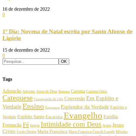
16 de dezembro de 2022
0
1º Dia: Novena de Natal escrita por Santo Afonso de
Ligório
15 de dezembro de 2022
0
Tags
Adoração
Carisma
Amor de Deus
Carisma Oásis
Advento
Batismo
Catequese
Em Espírito e
Conversão
Consagração de vida
Ensino
Verdade
Esplendor da Verdade
Espírito e
Esperança
Evangelho
Espírito Santo
Família
Verdade
Eucaristia
Intimidade com Deus
Fé
Jesus
Formação
Igreja
Jesus
Cristo
Maria Francisca
Maria Francisca Crocoli Longhi
Missão
Lectio Divina