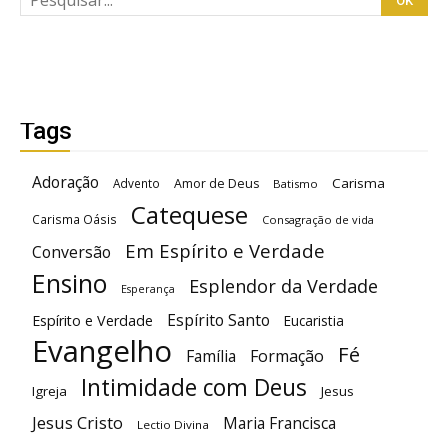
Tags
Adoração
Carisma
Advento
Amor de Deus
Batismo
Catequese
Carisma Oásis
Consagração de vida
Em Espírito e Verdade
Conversão
Ensino
Esplendor da Verdade
Esperança
Espírito Santo
Espírito e Verdade
Eucaristia
Evangelho
Fé
Família
Formação
Intimidade com Deus
Igreja
Jesus
Jesus Cristo
Maria Francisca
Lectio Divina