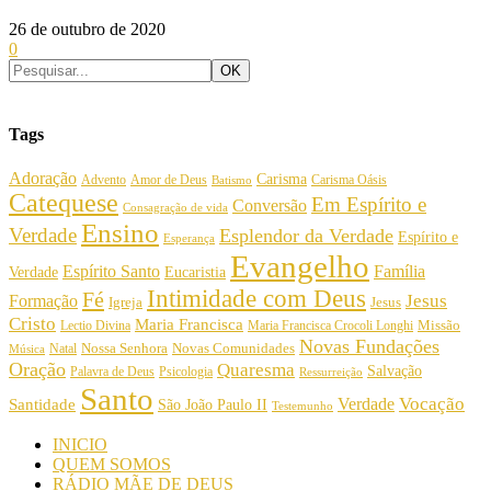
26 de outubro de 2020
0
Tags
Adoração
Carisma
Amor de Deus
Carisma Oásis
Advento
Batismo
Catequese
Em Espírito e
Conversão
Consagração de vida
Ensino
Verdade
Esplendor da Verdade
Espírito e
Esperança
Evangelho
Espírito Santo
Família
Verdade
Eucaristia
Intimidade com Deus
Fé
Jesus
Formação
Igreja
Jesus
Cristo
Maria Francisca
Maria Francisca Crocoli Longhi
Missão
Lectio Divina
Novas Fundações
Nossa Senhora
Natal
Novas Comunidades
Música
Oração
Quaresma
Salvação
Palavra de Deus
Psicologia
Ressurreição
Santo
Vocação
Verdade
Santidade
São João Paulo II
Testemunho
INICIO
QUEM SOMOS
RÁDIO MÃE DE DEUS