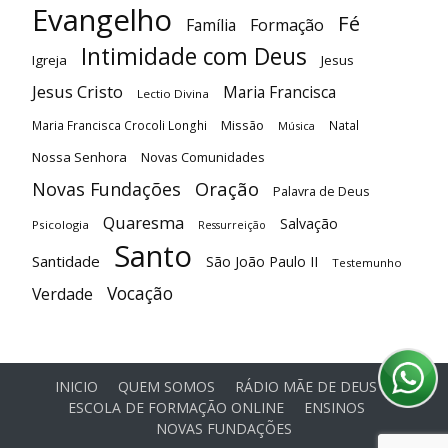
Evangelho
Fé
Família
Formação
Intimidade com Deus
Igreja
Jesus
Jesus Cristo
Maria Francisca
Lectio Divina
Maria Francisca Crocoli Longhi
Missão
Natal
Música
Nossa Senhora
Novas Comunidades
Oração
Novas Fundações
Palavra de Deus
Quaresma
Salvação
Psicologia
Ressurreição
Santo
Santidade
São João Paulo II
Testemunho
Vocação
Verdade
INICIO
QUEM SOMOS
RÁDIO MÃE DE DEUS
ESCOLA DE FORMAÇÃO ONLINE
ENSINOS
NOVAS FUNDAÇÕES