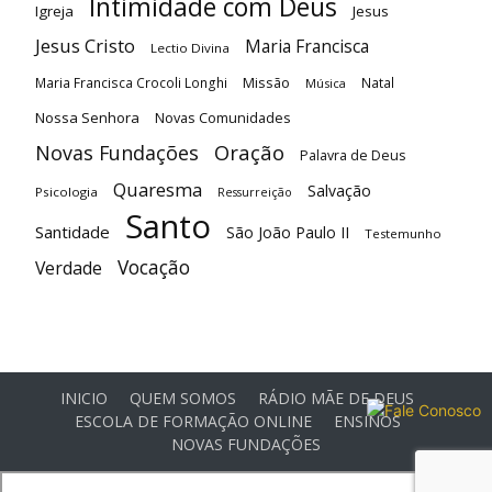
Intimidade com Deus
Igreja
Jesus
Jesus Cristo
Maria Francisca
Lectio Divina
Maria Francisca Crocoli Longhi
Missão
Natal
Música
Nossa Senhora
Novas Comunidades
Oração
Novas Fundações
Palavra de Deus
Quaresma
Salvação
Psicologia
Ressurreição
Santo
Santidade
São João Paulo II
Testemunho
Vocação
Verdade
INICIO
QUEM SOMOS
RÁDIO MÃE DE DEUS
ESCOLA DE FORMAÇÃO ONLINE
ENSINOS
NOVAS FUNDAÇÕES
© Comunidade Oásis © Todos os direitos reservados -