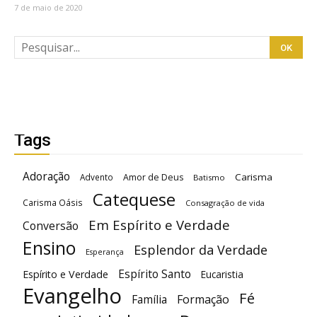
7 de maio de 2020
Tags
Adoração
Carisma
Advento
Amor de Deus
Batismo
Catequese
Carisma Oásis
Consagração de vida
Em Espírito e Verdade
Conversão
Ensino
Esplendor da Verdade
Esperança
Espírito Santo
Espírito e Verdade
Eucaristia
Evangelho
Fé
Família
Formação