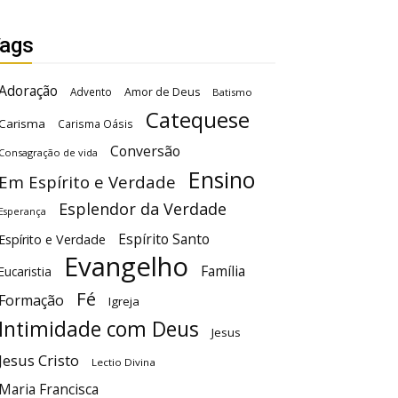
ags
Adoração
Advento
Amor de Deus
Batismo
Catequese
Carisma
Carisma Oásis
Conversão
Consagração de vida
Ensino
Em Espírito e Verdade
Esplendor da Verdade
Esperança
Espírito Santo
Espírito e Verdade
Evangelho
Família
Eucaristia
Fé
Formação
Igreja
Intimidade com Deus
Jesus
Jesus Cristo
Lectio Divina
Maria Francisca