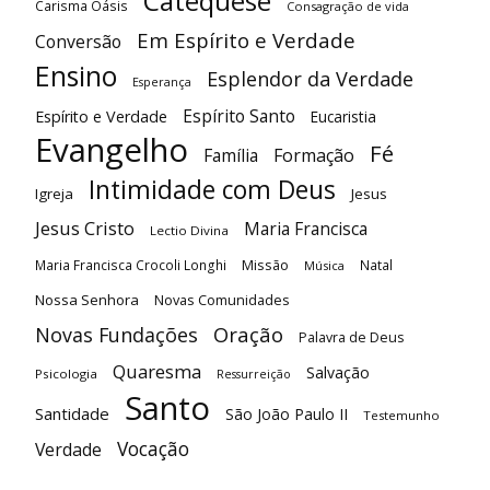
Catequese
Carisma Oásis
Consagração de vida
Em Espírito e Verdade
Conversão
Ensino
Esplendor da Verdade
Esperança
Espírito Santo
Espírito e Verdade
Eucaristia
Evangelho
Fé
Família
Formação
Intimidade com Deus
Igreja
Jesus
Jesus Cristo
Maria Francisca
Lectio Divina
Maria Francisca Crocoli Longhi
Missão
Natal
Música
Nossa Senhora
Novas Comunidades
Oração
Novas Fundações
Palavra de Deus
Quaresma
Salvação
Psicologia
Ressurreição
Santo
Santidade
São João Paulo II
Testemunho
Vocação
Verdade